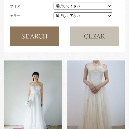
サイズ:
カラー: