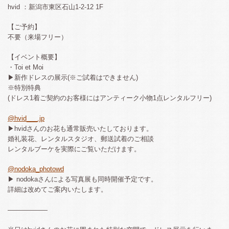
hvid ：新潟市東区石山1-2-12 1F
【ご予約】
不要（来場フリー）
【イベント概要】
・Toi et Moi
▶新作ドレスの展示(※ご試着はできません)
※特別特典
(ドレス1着ご契約のお客様にはアンティーク小物1点レンタルフリー)
@hvid___.jp
▶hvidさんのお花も通常販売いたしております。
婚礼装花、レンタルスタジオ、郵送試着のご相談
レンタルブーケを実際にご覧いただけます。
@nodoka_photowd
▶︎ nodokaさんによる写真展も同時開催予定です。
詳細は改めてご案内いたします。
——————