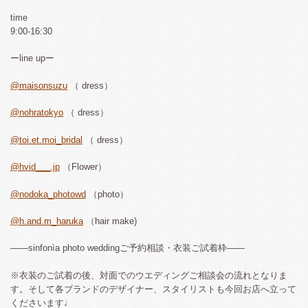
time
9:00-16:30
ーline upー
@maisonsuzu
（ dress）
@nohratokyo
（ dress）
@toi.et.moi_bridal
（ dress）
@hvid___.jp
（Flower）
@nodoka_photowd
（photo）
@h.and.m_haruka
（hair make)
——sinfonìa photo weddingご予約相談・衣装ご試着枠——
※衣装のご試着の後、対面でのウエディングご相談会の流れとなりま
す。そして各ブランドのデザイナー、スタイリストも今回お店へ立って
くださいます♩