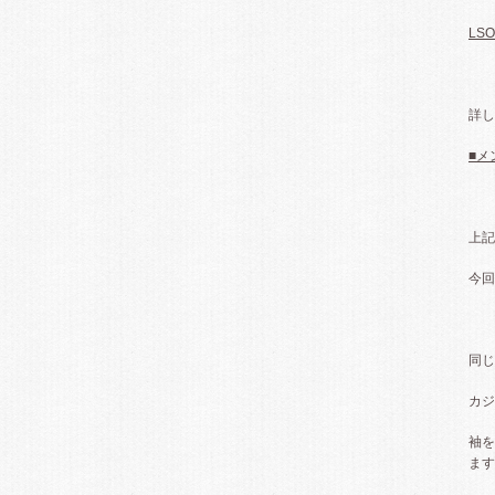
LSO
詳し
■メ
上記
今回
同じ
カジ
袖を
ます