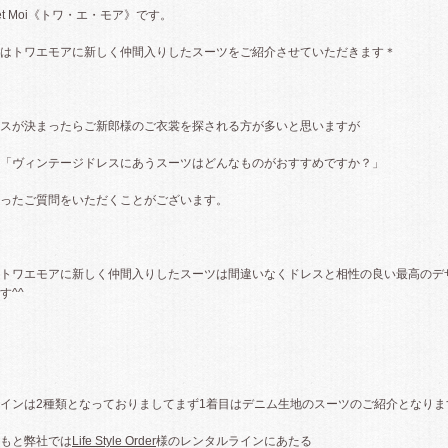
i et Moi《トワ・エ・モア》です。
はトワエモアに新しく仲間入りしたスーツをご紹介させていただきます＊
スが決まったらご新郎様のご衣裳を探される方が多いと思いますが
「ヴィンテージドレスにあうスーツはどんなものがおすすめですか？」
ったご質問をいただくことがございます。
トワエモアに新しく仲間入りしたスーツは間違いなくドレスと相性の良い最高のデ
す^^
インは2種類となっておりましてまず1着目はデニム生地のスーツのご紹介となりま
もと弊社では
Life Style Order
様のレンタルラインにあたる