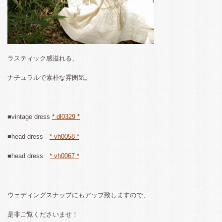
ラスティック感溢れる、
ナチュラルで素朴な雰囲気。
■vintage dress
* dl0329 *
■head dress
* vh0058 *
■head dress
* vh0067 *
ウェディングスナップにもアップ致しますので、
是非ご覧くださいませ！