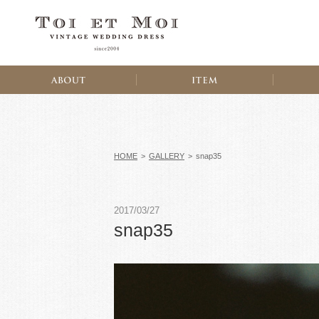
HOME
>
GALLERY
>
snap35
2017/03/27
snap35