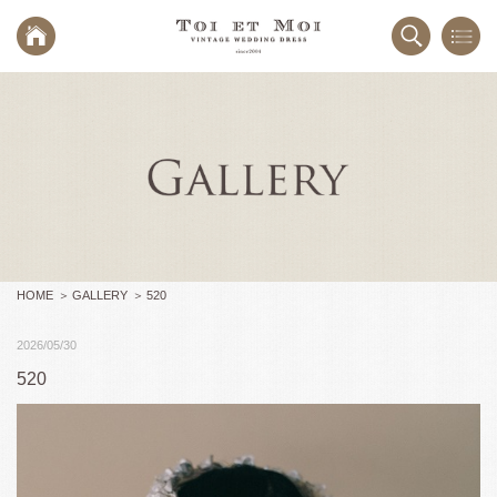
HOME
GALLERY
520
2026/05/30
520