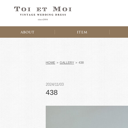
HOME
>
GALLERY
>
438
2024/11/03
438