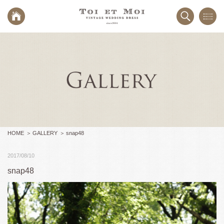
HOME
GALLERY
snap48
2017/08/10
snap48