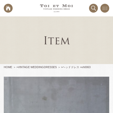
HOME
>
VINTAGE WEDDINGDRESSES
>
ヘッドドレス >
vh0063