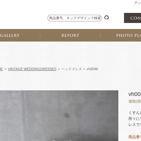
アン
ME
>
VINTAGE WEDDINGDRESSES
>
ヘッドドレス >
vh0048
vh00
価格(税
くすん
所々に
レスで
商品番