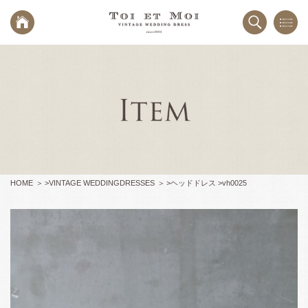
HOME
>
VINTAGE WEDDINGDRESSES
>
ヘッドドレス >
vh0025