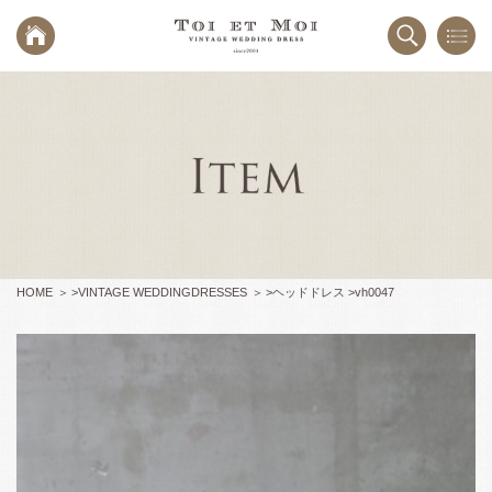
HOME
>
VINTAGE WEDDINGDRESSES
>
ヘッドドレス >
vh0047