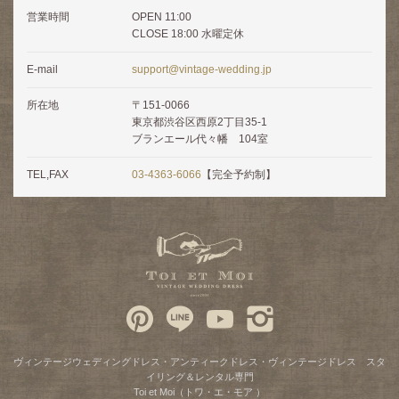
営業時間
OPEN 11:00
CLOSE 18:00 水曜定休
E-mail
support@vintage-wedding.jp
所在地
〒151-0066
東京都渋谷区西原2丁目35-1
ブランエール代々幡 104室
TEL,FAX
03-4363-6066
【完全予約制】
ヴィンテージウェディングドレス・アンティークドレス・ヴィンテージドレス スタ
イリング＆レンタル専門
Toi et Moi（トワ・エ・モア ）