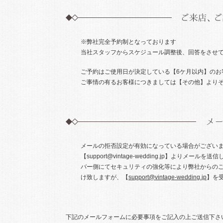
※弊社完全予約制となっております
当社スタッフからスケジュール調整後、回答をさせて
ご予約はご使用日が決定している【6ケ月以内】のお
ご事情の有るお客様につきましては【その他】より
メールの拒否設定が有効になっている場合がございま
【support@vintage-wedding.jp】よ
バー側にてセキュリティの強化等により弊社からの
け致しますが、【
support@vintage-wedding.jp
】を
下記のメールフォームに必要事項をご記入の上ご送信下さ