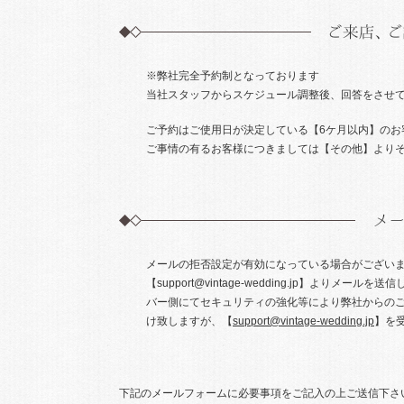
※弊社完全予約制となっております
当社スタッフからスケジュール調整後、回答をさせて
ご予約はご使用日が決定している【6ケ月以内】のお
ご事情の有るお客様につきましては【その他】より
メールの拒否設定が有効になっている場合がございま
【support@vintage-wedding.jp】よ
バー側にてセキュリティの強化等により弊社からの
け致しますが、【
support@vintage-wedding.jp
】を
下記のメールフォームに必要事項をご記入の上ご送信下さ