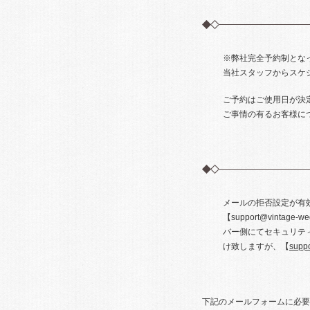
※弊社完全予約制とな
当社スタッフからスケ
ご予約はご使用日が決
ご事情の有るお客様に
メールの拒否設定が有
【support@vin
バー側にてセキュリテ
け致しますが、【
supp
下記のメールフォームに必要