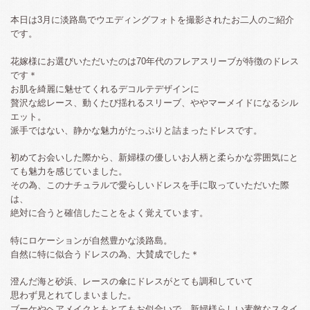
本日は3月に淡路島でウエディングフォトを撮影されたお二人のご紹介
です。
花嫁様にお選びいただいたのは70年代のフレアスリーブが特徴のドレス
です＊
お肌を綺麗に魅せてくれるデコルテデザインに
贅沢な総レース、動くたび揺れるスリーブ、ややマーメイドになるシル
エット。
派手ではない、静かな魅力がたっぷりと詰まったドレスです。
初めてお会いした際から、新婦様の優しいお人柄と柔らかな雰囲気にと
ても魅力を感じていました。
その為、このナチュラルで愛らしいドレスを手に取っていただいた際
は、
絶対に合うと確信したことをよく覚えています。
特にロケーションが自然豊かな淡路島。
自然に特に似合うドレスの為、大賛成でした＊
澄んだ海と砂浜、レースの傘にドレスがとても調和していて
思わず見とれてしまいました。
ブーケやヘアメイクともとてもお似合いで、新婦様らしい素敵なスタイ